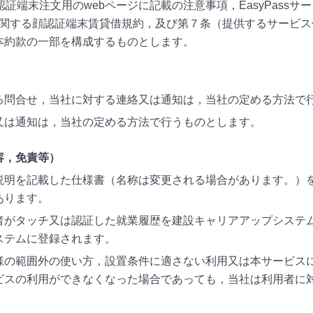
顔認証端末注文用のwebページに記載の注意事項，EasyPas
利用に関する顔認証端末賃貸借規約，及び第７条（提供するサービ
本約款の一部を構成するものとします。
る問合せ，当社に対する連絡又は通知は，当社の定める方法で
又は通知は，当社の定める方法で行うものとします。
容，免責等）
説明を記載した仕様書（名称は変更される場合があります。）
あります。
者がタッチ又は認証した就業履歴を建設キャリアアップシステ
ステムに登録されます。
様の範囲外の使い方，設置条件に適さない利用又は本サービス
ビスの利用ができなくなった場合であっても，当社は利用者に