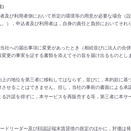
担）
者及び利用者側において所定の環境等の用意が必要な場合（設
ん。），申込者及び利用者は，自身の責任と負担においてそれ
当社への届出事項に変更があったとき（相続並びに法人の合併
該変更の事実を証する書類を添えてその旨を届け出るものとし
約上の地位を第三者に移転してはならず，並びに，本約款に基
けさせることはできません。但し，当社の事前の書面による承
よる許諾を得ずに，本サービスを再販売する等，第三者に本サ
ードリーダー及び顔認証端末賃貸借の規定のほかに，対価は発