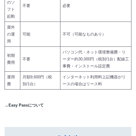
のソ
不要
必要
フト
起動
屋外
の運
可能
不可（可能なものあり）
用
パソコン代・ネット環境整備費・リ
初期
不要
ーダー約30,000円（税別/1台）配線工
費用
事費・インストール設定費
運用
月額9,600円（税
インターネット利用料上記機器がリ
費
別/1台）
ースの場合はリース料
→Easy Passについて